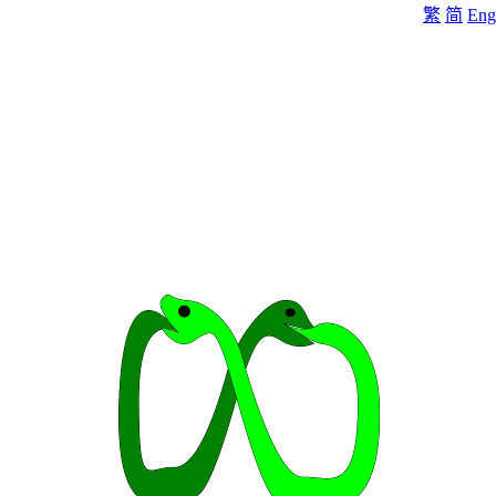
繁
简
Eng